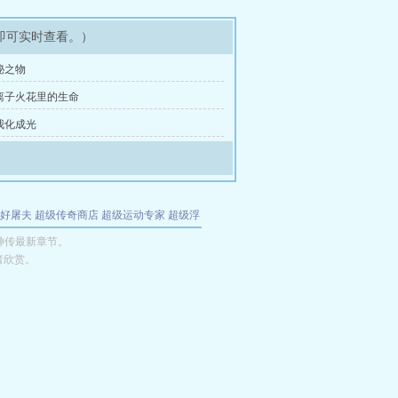
即可实时查看。）
秘之物
等离子火花里的生命
当我化成光
好屠夫
超级传奇商店
超级运动专家
超级浮
的特工
我夺舍了魔皇
都市极品医仙
九天
酋
神传最新章节。
者欣赏。