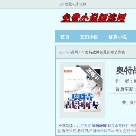
收藏4g小说网
首页
玄幻小说
修真小说
m6n7小说网
>
> 奥特战神传最新章节列表
奥特
作 者：幽
最后更新：20
关于奥
推荐阅读：
九层天界
绿茵峥嵘
我是杀毒软件
美
堂
混元道纪
教练万岁
都市全能巨星
绝对交易
全