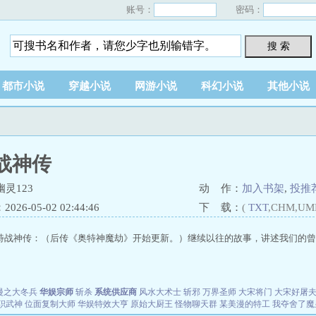
账号：
密码：
搜 索
都市小说
穿越小说
网游小说
科幻小说
其他小说
战神传
灵123
动 作：
加入书架
,
投推
26-05-02 02:44:46
下 载：
(
TXT
,CHM,UM
特战神传：（后传《奥特神魔劫》开始更新。）继续以往的故事，讲述我们的曾经。
漫之大冬兵
华娱宗师
斩杀
系统供应商
风水大术士
斩邪
万界圣师
大宋将门
大宋好屠
职武神
位面复制大师
华娱特效大亨
原始大厨王
怪物聊天群
某美漫的特工
我夺舍了魔