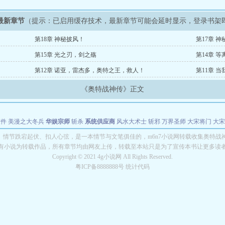
最新章节
（提示：已启用缓存技术，最新章节可能会延时显示，登录书架
第18章 神秘披风！
第17章 神
第15章 光之刃，剑之殇
第14章 
第12章 诺亚，雷杰多，奥特之王，救人！
第11章 
《奥特战神传》正文
软件
美漫之大冬兵
华娱宗师
斩杀
系统供应商
风水大术士
斩邪
万界圣师
大宋将门
大宋
能巨星
绝对交易
全职武神
位面复制大师
华娱特效大亨
原始大厨王
怪物聊天群
某美漫
》情节跌宕起伏、扣人心弦，是一本情节与文笔俱佳的，m6n7小说网转载收集奥特战
有小说为转载作品，所有章节均由网友上传，转载至本站只是为了宣传本书让更多读
长别打脸
Copyright © 2021 4g小说网 All Rights Reserved.
粤ICP备8888888号 统计代码