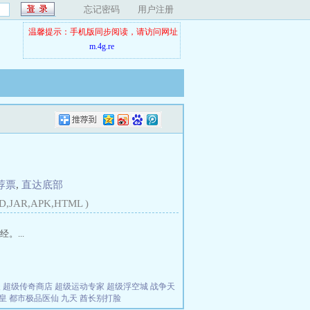
忘记密码
用户注册
温馨提示：手机版同步阅读，请访问网址
m.4g.re
荐票
,
直达底部
D,JAR,APK,HTML )
...
夫
超级传奇商店
超级运动专家
超级浮空城
战争天
皇
都市极品医仙
九天
酋长别打脸