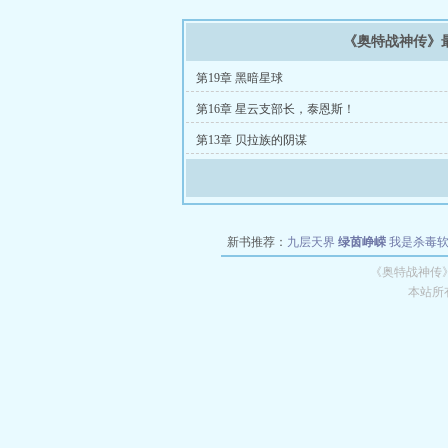
《奥特战神传》
第19章 黑暗星球
第16章 星云支部长，泰恩斯！
第13章 贝拉族的阴谋
新书推荐：
九层天界
绿茵峥嵘
我是杀毒
空城
战争天堂
混元道纪
教练万岁
都市全
《奥特战神传
本站所