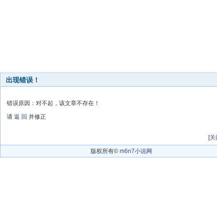
出现错误！
错误原因：对不起，该文章不存在！
请
返 回
并修正
[
关
版权所有©
m6n7小说网