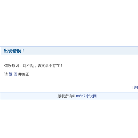
出现错误！
错误原因：对不起，该文章不存在！
请
返 回
并修正
[
关
版权所有©
m6n7小说网